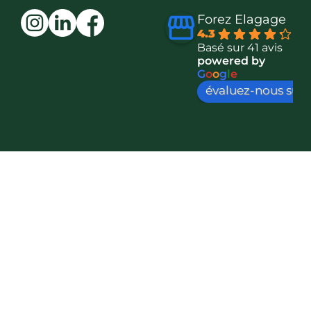
Forez Elagage
4.3
Basé sur 41 avis
powered by
G
o
o
g
l
e
évaluez-nous sur