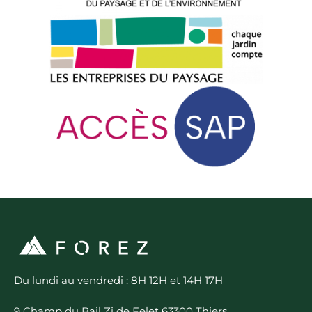
Du lundi au vendredi : 8H 12H et 14H 17H
9 Champ du Bail Zi de Felet 63300 Thiers